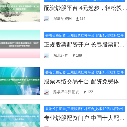
配资炒股平台 4元起步，轻松投
银商品！掌上APP，理财新选
深圳配资网
114
择！
香港长胜证券_正规股票杠杆平台_炒股10倍杠杆软件
正规股票配资开户 长春股票配资
新选择：专业平台助您实现资产
东北证券
189
增值梦想！
香港长胜证券_正规股票杠杆平台_炒股10倍杠杆软件
股票网络交易平台 配资免费体
验：立即开启财富增值！
路易泽牛津配资
122
香港长胜证券_正规股票杠杆平台_炒股10倍杠杆软件
专业炒股配资门户 中国十大配资