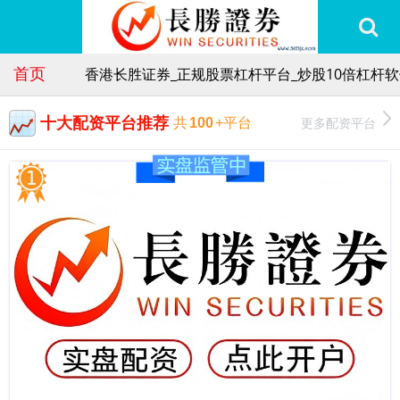
首页
香港长胜证券_正规股票杠杆平台_炒股10倍杠杆
十大配资平台推荐
更多配资平台
共
100
+平台